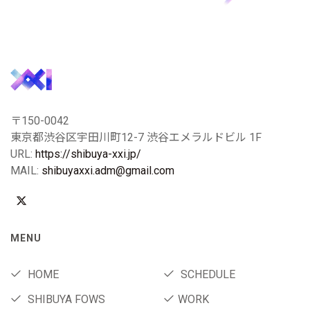
〒150-0042
東京都渋谷区宇田川町12-7 渋谷エメラルドビル 1F
URL:
https://shibuya-xxi.jp/
MAIL:
shibuyaxxi.adm@gmail.com
MENU
HOME
SCHEDULE
SHIBUYA FOWS
WORK