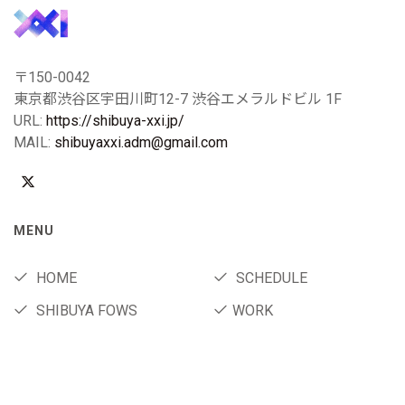
〒150-0042
東京都渋谷区宇田川町12-7 渋谷エメラルドビル 1F
URL:
https://shibuya-xxi.jp/
MAIL:
shibuyaxxi.adm@gmail.com
MENU
HOME
SCHEDULE
SHIBUYA FOWS
WORK