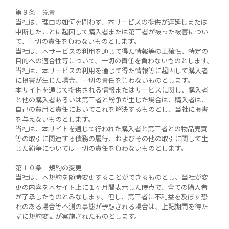
第９条 免責
当社は、理由の如何を問わず、本サービスの提供が遅延しまたは
中断したことに起因して購入者または第三者が被った被害につい
て、一切の責任を負わないものとします。
当社は、本サービスの利用を通じて得た情報等の正確性、特定の
目的への適合性等について、一切の責任を負わないものとします。
当社は、本サービスの利用を通じて得た情報等に起因して購入者
に損害が生じた場合、一切の責任を負わないものとします。
本サイトを通じて提供される情報またはサービスに関し、購入者
と他の購入者あるいは第三者と紛争が生じた場合は、購入者は、
自己の費用と責任においてこれを解決するものとし、当社に損害
を与えないものとします。
当社は、本サイトを通じて行われた購入者と第三者との物品売買
等の取引に関連する債務の履行、およびその他の取引に関して生
じた紛争については一切の責任を負わないものとします。
第１０条 規約の変更
当社は、本規約を随時変更することができるものとし、当社が変
更の内容を本サイト上に１ヶ月間表示した時点で、全ての購入者
が了承したものとみなします。但し、第三者に不利益を及ぼす恐
れのある場合等不測の事態が予想される場合は、上記期間を待た
ずに規約変更が実施されたものとします。