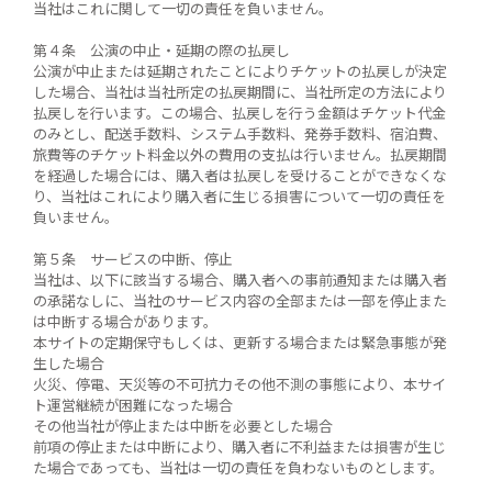
当社はこれに関して一切の責任を負いません。
第４条 公演の中止・延期の際の払戻し
公演が中止または延期されたことによりチケットの払戻しが決定
した場合、当社は当社所定の払戻期間に、当社所定の方法により
払戻しを行います。この場合、払戻しを行う金額はチケット代金
のみとし、配送手数料、システム手数料、発券手数料、宿泊費、
旅費等のチケット料金以外の費用の支払は行いません。払戻期間
を経過した場合には、購入者は払戻しを受けることができなくな
り、当社はこれにより購入者に生じる損害について一切の責任を
負いません。
第５条 サービスの中断、停止
当社は、以下に該当する場合、購入者への事前通知または購入者
の承諾なしに、当社のサービス内容の全部または一部を停止また
は中断する場合があります。
本サイトの定期保守もしくは、更新する場合または緊急事態が発
生した場合
火災、停電、天災等の不可抗力その他不測の事態により、本サイ
ト運営継続が困難になった場合
その他当社が停止または中断を必要とした場合
前項の停止または中断により、購入者に不利益または損害が生じ
た場合であっても、当社は一切の責任を負わないものとします。