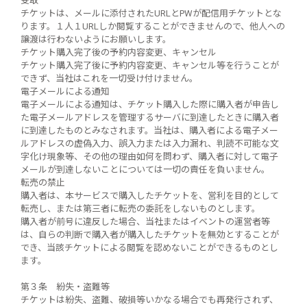
受取
チケットは、メールに添付されたURLとPWが配信用チケットとな
ります。１人１URLしか閲覧することができませんので、他人への
譲渡は行わないようにお願いします。
チケット購入完了後の予約内容変更、キャンセル
チケット購入完了後に予約内容変更、キャンセル等を行うことが
できず、当社はこれを一切受け付けません。
電子メールによる通知
電子メールによる通知は、チケット購入した際に購入者が申告し
た電子メールアドレスを管理するサーバに到達したときに購入者
に到達したものとみなされます。当社は、購入者による電子メー
ルアドレスの虚偽入力、誤入力または入力漏れ、判読不可能な文
字化け現象等、その他の理由如何を問わず、購入者に対して電子
メールが到達しないことについては一切の責任を負いません。
転売の禁止
購入者は、本サービスで購入したチケットを、営利を目的として
転売し、または第三者に転売の委託をしないものとします。
購入者が前号に違反した場合、当社またはイベントの運営者等
は、自らの判断で購入者が購入したチケットを無効とすることが
でき、当該チケットによる閲覧を認めないことができるものとし
ます。
第３条 紛失・盗難等
チケットは紛失、盗難、破損等いかなる場合でも再発行されず、