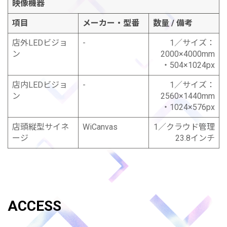
映像機器
項目
メーカー・型番
数量 / 備考
店外LEDビジョ
-
1／サイズ：
ン
2000×4000mm
・504×1024px
店内LEDビジョ
-
1／サイズ：
ン
2560×1440mm
・1024×576px
店頭縦型サイネ
WiCanvas
1／クラウド管理
ージ
23.8インチ
ACCESS