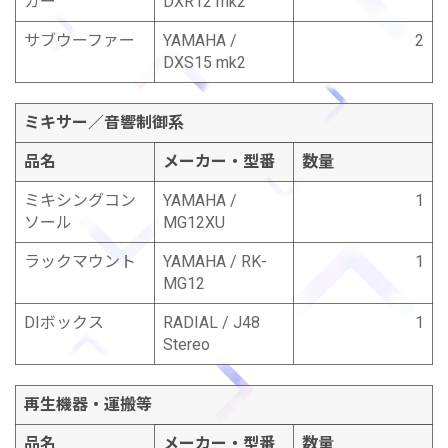
カー
DXR12 mk2
サブウーファー
YAMAHA /
2
DXS15 mk2
ミキサー／音響制御系
品名
メーカー・型番
数量
ミキシングコン
YAMAHA /
1
ソール
MG12XU
ラックマウント
YAMAHA / RK-
1
MG12
DIボックス
RADIAL / J48
1
Stereo
再生機器・運搬等
品名
メーカー・型番
数量